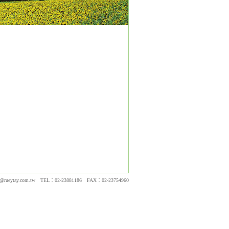
y@rueytay.com.tw
TEL：02-23881186 FAX：02-23754960